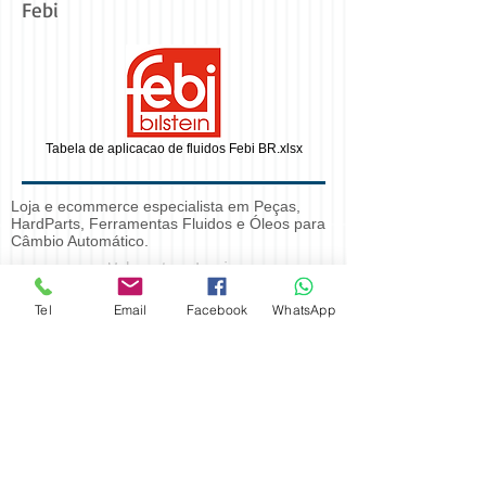
Febi
Tabela de aplicacao de fluidos Febi BR.xlsx
Loja e ecommerce especialista em Peças,
HardParts, Ferramentas Fluidos e Óleos para
Câmbio Automático.
Webmaster Login
Rua Antônio André Rodrigues, 101
Tel
Email
Facebook
WhatsApp
Chácara Mafalda - São Paulo - SP -
sac@solupecas.com.br
-
11 95000-4151