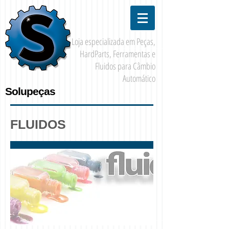
Loja especializada em Peças,
HardParts, Ferramentas e
Fluidos para Câmbio
Automático
Solupeças
FLUIDOS