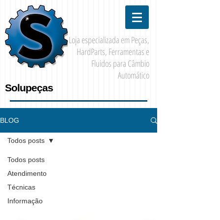
Loja especializada em Peças,
HardParts, Ferramentas e
Fluidos para Câmbio
Automático
Solupeças
BLOG
Todos posts
Todos posts
Atendimento
Técnicas
Informação