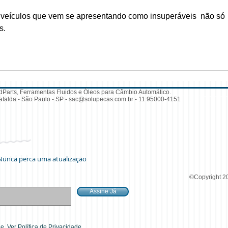
de veículos que vem se apresentando como insuperáveis  não só 
s.
dParts, Ferramentas Fluidos e Óleos para Câmbio Automático.
falda - São Paulo - SP -
sac@solupecas.com.br
- 11 95000-4151
Nunca perca uma atualização
©Copyright 20
Assine Já
de.
Ver Política de Privacidade