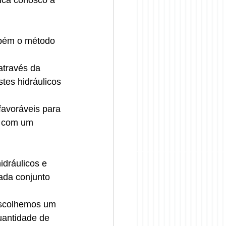
ica conosco a 
bém o método 
através da 
tes hidráulicos 
avoráveis para 
o com um 
dráulicos e 
ada conjunto 
escolhemos um 
uantidade de 