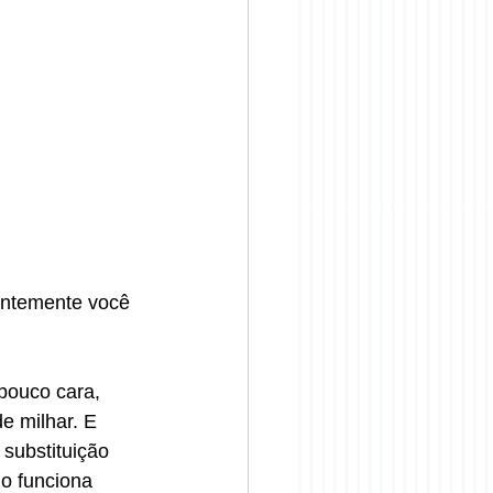
entemente você 
pouco cara, 
e milhar. E 
substituição 
o funciona 