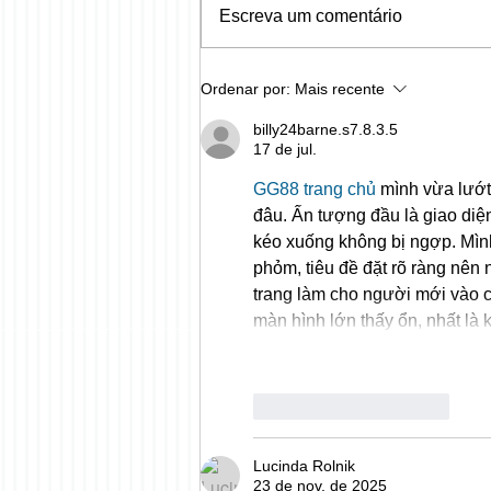
Escreva um comentário
Lidando com Retornos em
Ordenar por:
Mais recente
Garantia
billy24barne.s7.8.3.5
17 de jul.
GG88 trang chủ
 mình vừa lướt
đâu. Ấn tượng đầu là giao diệ
kéo xuống không bị ngợp. Mình
phỏm, tiêu đề đặt rõ ràng nên n
trang làm cho người mới vào c
màn hình lớn thấy ổn, nhất là
Curtir
Responder
Lucinda Rolnik
23 de nov. de 2025