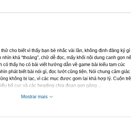
Os perigos do uso de
Como
componentes de vedação
insat
alternativos
 thử cho biết vì thấy bạn bè nhắc vài lần, không định đăng ký gì
n nhìn khá “thoáng”, chữ dễ đọc, mấy khối nội dung canh gọn n
 có thấy họ có bài viết hướng dẫn về game bài kiểu tam cúc 
hìn phát biết bài nói gì, đọc lướt cũng tiện. Nói chung cảm giác
ũng không bị lạc, vì các mục được gom lại khá hợp lý. Cuộn trê
 kiểu bố cục và các heading chia đoạn gọn gàng…
Mostrar mais