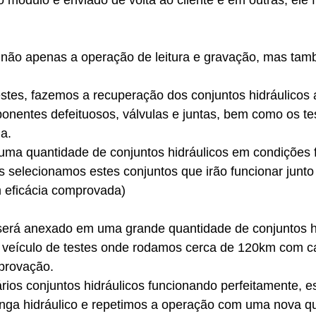
módulo é enviado de volta ao cliente e em outras, ele f
não apenas a operação de leitura e gravação, mas tam
testes, fazemos a recuperação dos conjuntos hidráulicos 
onentes defeituosos, válvulas e juntas, bem como os tes
a.
ma quantidade de conjuntos hidráulicos em condições f
s selecionamos estes conjuntos que irão funcionar junt
 eficácia comprovada)
será anexado em uma grande quantidade de conjuntos hi
 veículo de testes onde rodamos cerca de 120km com c
provação. 
rios conjuntos hidráulicos funcionando perfeitamente, 
ringa hidráulico e repetimos a operação com uma nova q