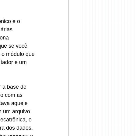
nico e o 
árias 
ona 
que se você 
" o módulo que 
utador e um 
 a base de 
vo com as 
tava aquele 
m um arquivo 
catrônica, o 
ra dos dados. 