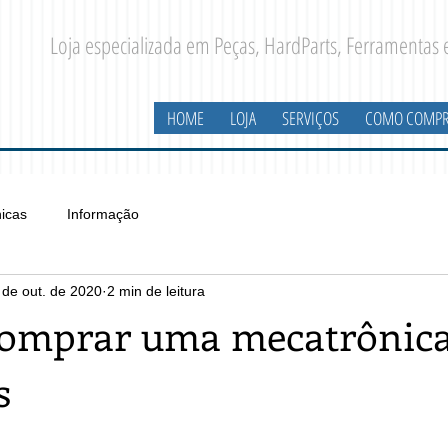
Loja especializada em Peças, HardParts, Ferramentas
HOME
LOJA
SERVIÇOS
COMO COMPR
icas
Informação
 de out. de 2020
2 min de leitura
omprar uma mecatrônic
s