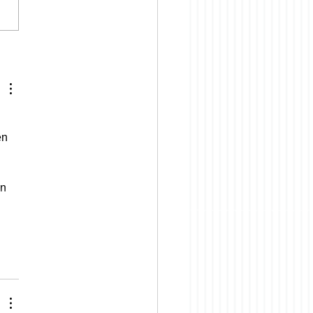
 lidar com clientes
isfeitos
 
ên 
 
n 