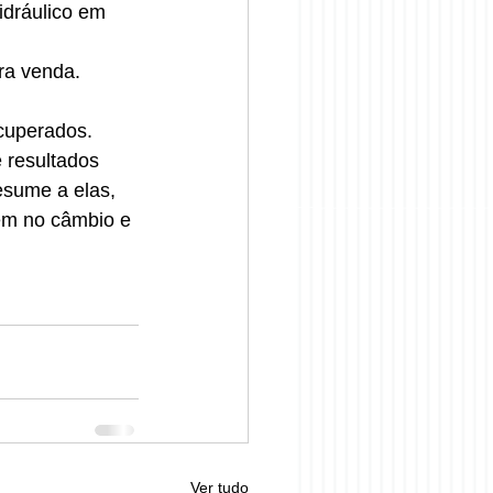
idráulico em 
ra venda.
cuperados. 
 resultados 
esume a elas, 
em no câmbio e 
Ver tudo