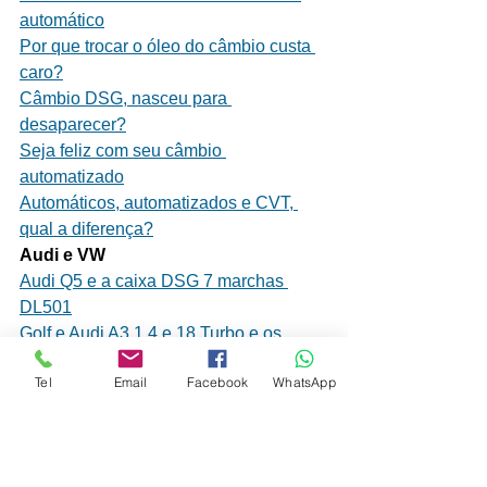
automático
Por que trocar o óleo do câmbio custa 
caro?
Câmbio DSG, nasceu para 
desaparecer?
Seja feliz com seu câmbio 
automatizado
Automáticos, automatizados e CVT, 
qual a diferença?
Audi e VW
Audi Q5 e a caixa DSG 7 marchas 
DL501
Golf e Audi A3 1.4 e 18 Turbo e os 
problemas do câmbio DSG DQ200
Tel
Email
Facebook
WhatsApp
Audi CVT Multitronic 0AW, análise de 
defeitos e soluções
A Transmissão DSG 02E (DQ250) 
Volkswagen e Audi também pode 