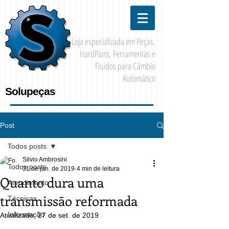
Loja especializada em Peças,
HardParts, Ferramentas e
Fluidos para Câmbio
Automático
Solupeças
Post
Todos posts
Silvio Ambrosini
Todos posts
31 de jan. de 2019
4 min de leitura
Quanto dura uma
Atendimento
transmissão reformada
Técnicas
Informação
Atualizado:
27 de set. de 2019