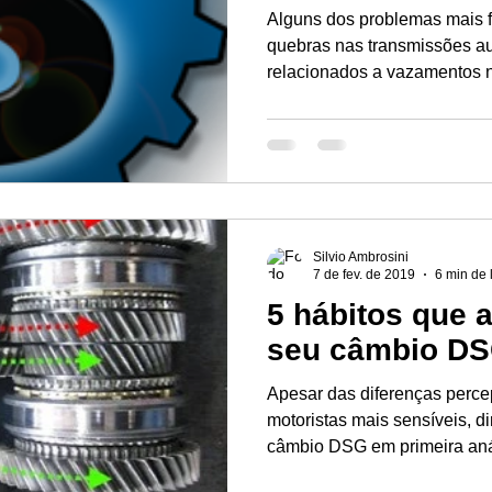
Alguns dos problemas mais f
quebras nas transmissões a
relacionados a vazamentos n
Silvio Ambrosini
7 de fev. de 2019
6 min de 
5 hábitos que
seu câmbio D
Apesar das diferenças perce
motoristas mais sensíveis, d
câmbio DSG em primeira anál