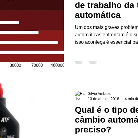
de trabalho da
automática
Um dos mais graves problem
automáticas enfrentam é o s
isso aconteça é essencial par
Silvio Ambrosini
13 de abr. de 2018
4 min de
Qual é o tipo d
câmbio automá
preciso?