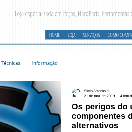
Loja especializada em Peças, HardParts, Ferramentas
HOME
LOJA
SERVIÇOS
COMO COMPR
Técnicas
Informação
Silvio Ambrosini
21 de mar. de 2019
4 min d
Os perigos do 
componentes d
alternativos