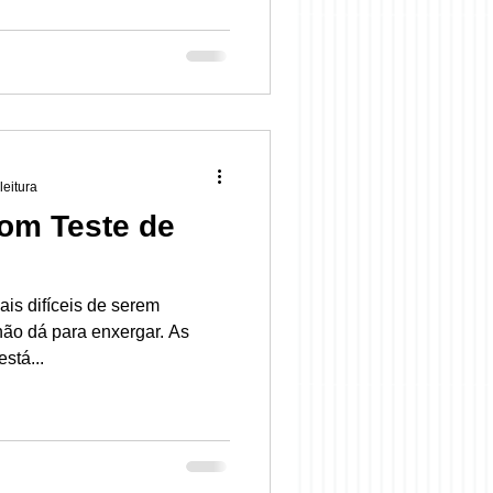
leitura
om Teste de
is difíceis de serem
não dá para enxergar. As
stá...