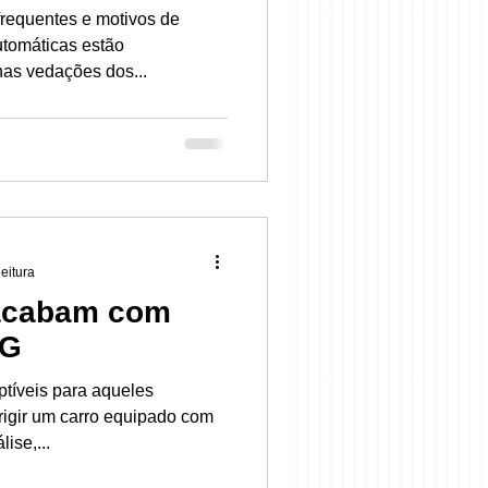
requentes e motivos de
utomáticas estão
as vedações dos...
leitura
 acabam com
SG
ptíveis para aqueles
irigir um carro equipado com
ise,...