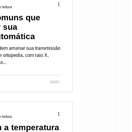
 leitura
comuns que
r sua
utomática
em arruinar sua transmissão
 ortopedia, com raio X,
s...
 leitura
 a temperatura